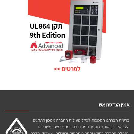
אמין הנדסת אש
ברשות חברתנו הסמכות לכלל פעילות החברה ממכון התקנים
הישראלי. ברשותנו מספר סניפים בפריסה ארצית: משרדים
והנהלת החברה בחולון וסניפים נוספים: ירושלים , אשדוד, חדרה.