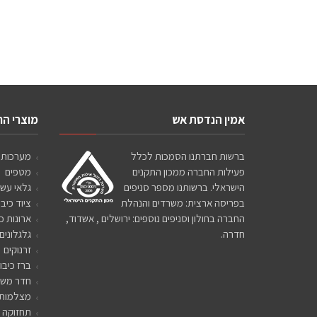
אמין הנדסת אש
מוצרי ה
ברשות חברתנו הסמכות לכלל
מערכות 
פעילות החברה ממכון התקנים
מטפים
הישראלי. ברשותנו מספר סניפים
גלאי עשן
בפריסה ארצית: משרדים והנהלת
ציוד כיבו
החברה בחולון וסניפים נוספים: ירושלים , אשדוד,
ארונות כ
חדרה.
גלגלונים
זרנוקים
ברז כיבו
חדר משא
מצלמות
תחזוקה 