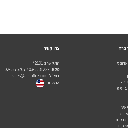
חברה
צרו קשר
אדוונס
התקשרו:
2191*
פקס:
03-5581229 / 02-5375767
דוא"ל
:
sales@aminfire.com
י אש
אנגלית
-
יבוי אש
י אש
בות
 אבטחה
שנתית