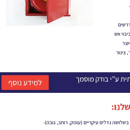
דרשים
יבוי אש
וצר
קסי, אורך הצינור 25 מטר, צינור
תית ע”י בודק מוסמך
למידע נוסף
לנו:
בשלושה גדלים עיקריים (עומק, רוחב, גובה)-