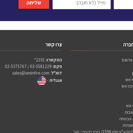
שליחה
(לא
חובה):
חברה
צרו קשר
אדוונס
התקשרו:
2191*
פקס:
03-5581229 / 02-5375767
דוא"ל
:
sales@aminfire.com
י אש
אנגלית
-
יבוי אש
י אש
בות
 אבטחה
שנתית
ספרינקלרים ע"פ תקן 1596/ כיבוי בקצף / מע'