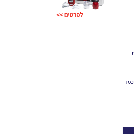
ת
כמו